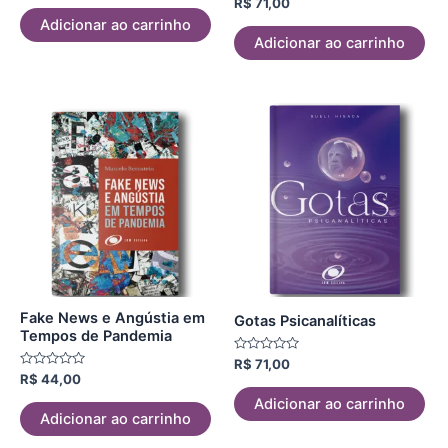
Avaliação
R$
71,00
de
0
5
Adicionar ao carrinho
de
5
Adicionar ao carrinho
Fake News e Angústia em
Gotas Psicanalíticas
Tempos de Pandemia
Avaliação
R$
71,00
0
Avaliação
R$
44,00
de
0
5
de
Adicionar ao carrinho
5
Adicionar ao carrinho