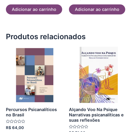
0
0
de
de
5
5
Adicionar ao carrinho
Adicionar ao carrinho
Produtos relacionados
Percursos Psicanalíticos
Alçando Voo Na Psique
no Brasil
Narrativas psicanalíticas e
suas reflexões
Avaliação
R$
64,00
0