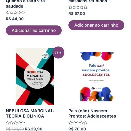
Quando a falta vira
clássicos reunidos.
saudade
Avaliação
R$
57,00
0
Avaliação
R$
44,00
de
0
5
Adicionar ao carrinho
de
5
Adicionar ao carrinho
O
O
Sale!
preço
preço
original
atual
era:
é:
R$ 120,00.
R$ 29,90.
NEBULOSA MARGINAL:
Pais (não) Nascem
TEORIA E CLÍNICA
Prontos: Adolescentes
Avaliação
Avaliação
R$
120,00
R$
29,90
R$
70,00