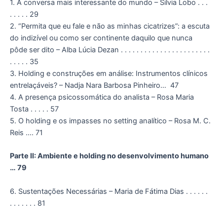
1. A conversa mais interessante do mundo – Silvia Lobo . . .
. . . . . 29
2. “Permita que eu fale e não as minhas cicatrizes”: a escuta
do indizível ou como ser continente daquilo que nunca
pôde ser dito – Alba Lúcia Dezan . . . . . . . . . . . . . . . . . . . . . . .
. . . . . 35
3. Holding e construções em análise: Instrumentos clínicos
entrelaçáveis? – Nadja Nara Barbosa Pinheiro… 47
4. A presença psicossomática do analista – Rosa Maria
Tosta . . . . . 57
5. O holding e os impasses no setting analítico – Rosa M. C.
Reis …. 71
Parte II: Ambiente e holding no desenvolvimento humano
… 79
6. Sustentações Necessárias – Maria de Fátima Dias . . . . . .
. . . . . . . 81