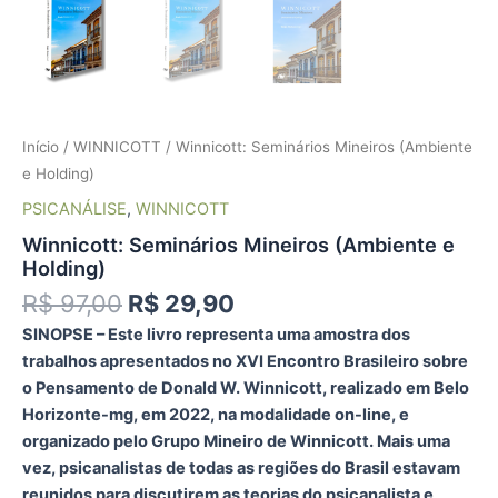
Início
/
WINNICOTT
/ Winnicott: Seminários Mineiros (Ambiente
e Holding)
PSICANÁLISE
,
WINNICOTT
Winnicott: Seminários Mineiros (Ambiente e
Holding)
R$
97,00
R$
29,90
SINOPSE – Este livro representa uma amostra dos
trabalhos apresentados no XVI Encontro Brasileiro sobre
o Pensamento de Donald W. Winnicott, realizado em Belo
Horizonte-mg, em 2022, na modalidade on-line, e
organizado pelo Grupo Mineiro de Winnicott. Mais uma
vez, psicanalistas de todas as regiões do Brasil estavam
reunidos para discutirem as teorias do psicanalista e