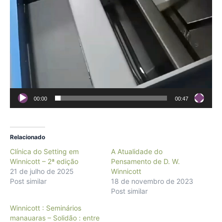
00:00
00:47
Relacionado
Clínica do Setting em
A Atualidade do
Winnicott – 2ª edição
Pensamento de D. W.
21 de julho de 2025
Winnicott
Post similar
18 de novembro de 2023
Post similar
Winnicott : Seminários
manauaras – Solidão : entre