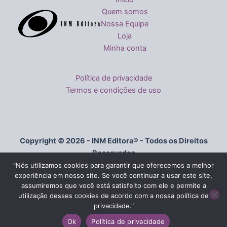
Quem somos
Nossa Equipe
Loja
Minha conta
Política de privacidade
Termos e condições de uso
Copyright © 2026 - INM Editora® - Todos os Direitos
Reservados
"Nós utilizamos cookies para garantir que oferecemos a melhor
experiência em nosso site. Se você continuar a usar este site,
Av. Paulista, 326 - Conjunto 103 - Bela Vista, São Paulo - SP,
assumiremos que você está satisfeito com ele e permite a
01310-000
utilização desses cookies de acordo com a nossa política de
privacidade."
Fale conosco
Fone:
+55 (11) 5026 7748
E-mail:
contato@inmeditora.com.br
Ok
Política de privacidade