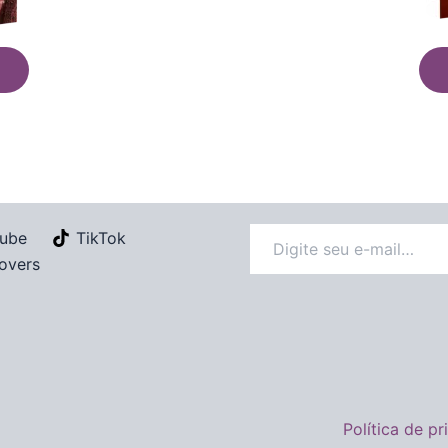
ube
TikTok
overs
Política de p