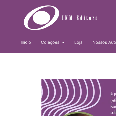
Ir
para
o
conteúdo
Início
Coleções
Loja
Nossos Aut