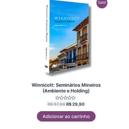
O
O
Sale!
preço
preço
original
atual
era:
é:
R$ 97,00.
R$ 29,90.
Winnicott: Seminários Mineiros
(Ambiente e Holding)
Avaliação
R$
97,00
R$
29,90
0
de
5
Adicionar ao carrinho