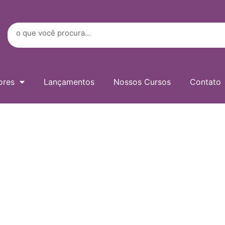
Digite
seu
e-
Search
mail…
ores
Lançamentos
Nossos Cursos
Contato