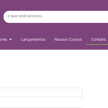
Digite
seu
e-
Search
mail…
ores
Lançamentos
Nossos Cursos
Contato