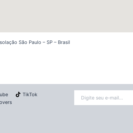
solação São Paulo – SP – Brasil
ube
TikTok
overs