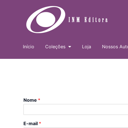
Ir
para
o
conteúdo
Início
Coleções
Loja
Nossos Aut
Nome
*
E-mail
*