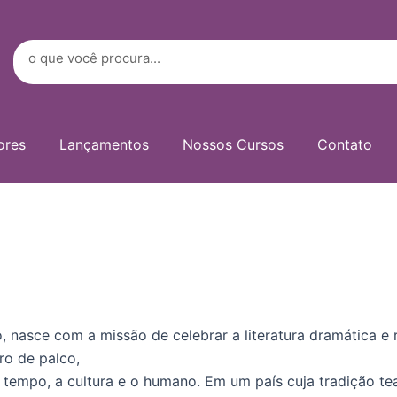
Digite
seu
e-
Search
mail…
ores
Lançamentos
Nossos Cursos
Contato
ro, nasce com a missão de celebrar a literatura dramática e
ro de palco,
tempo, a cultura e o humano. Em um país cuja tradição tea