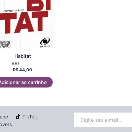
Habitat
Avaliação
R$
44,00
0
de
5
Adicionar ao carrinho
ube
TikTok
overs