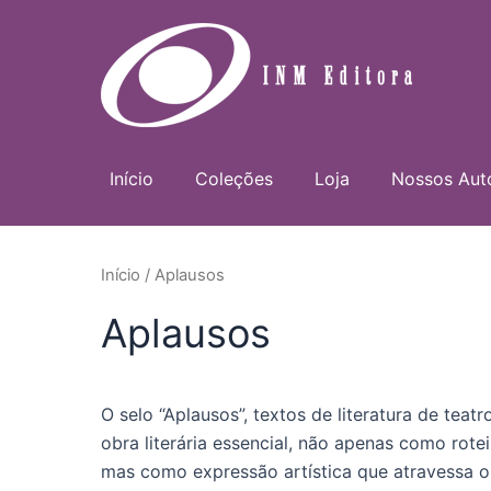
Ir
para
o
conteúdo
Início
Coleções
Loja
Nossos Aut
Início
/ Aplausos
Aplausos
O selo “Aplausos”, textos de literatura de teat
obra literária essencial, não apenas como rotei
mas como expressão artística que atravessa o 