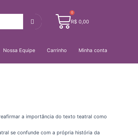
0
Cart
Search
R$
0,00
Nossa Equipe
Carrinho
Minha conta
 reafirmar a importância do texto teatral como
tral se confunde com a própria história da