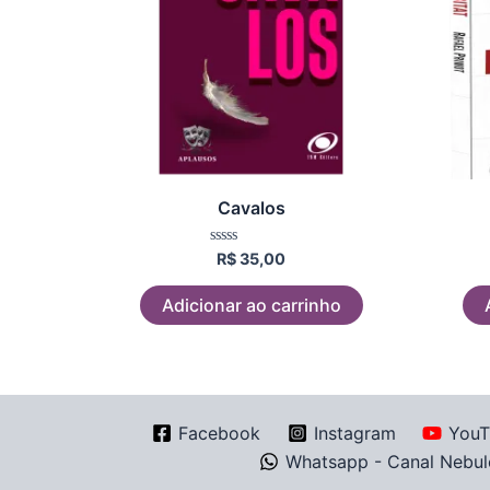
Cavalos
Avaliação
R$
35,00
0
de
5
Adicionar ao carrinho
Facebook
Instagram
YouT
Whatsapp - Canal Nebul