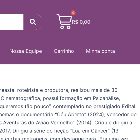
0
Cart
Search
R$
0,00
Nossa Equipe
Carrinho
Minha conta
asta, roteirista e produtora, realizou mais de 30
 Cinematográfica, possui formação em Psicanálise,
queremos tão pouco”, contemplado no prestigiado Edital
inemas o documentário “Céu Aberto” (2024), vencedor de
 Aventuras do Avião Vermelho” (2014). Criou e dirigiu a
17. Dirigiu a série de ficção “Lua em Câncer” (13
 de curtas-metragens, com destaque para “Era uma vez…