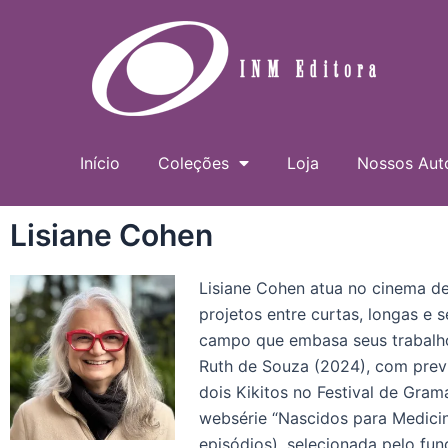
Ir
para
o
conteúdo
Início
Coleções
Loja
Nossos Aut
Lisiane Cohen
Lisiane Cohen atua no cinema des
projetos entre curtas, longas e
campo que embasa seus trabalho
Ruth de Souza (2024), com prev
dois Kikitos no Festival de Gra
websérie “Nascidos para Medicin
episódios), selecionada pelo f