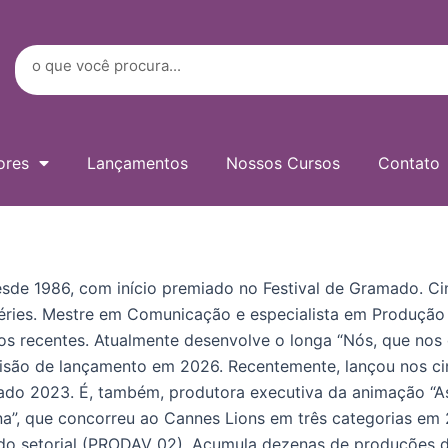
Digite
seu
e-
Search
mail…
ores
Lançamentos
Nossos Cursos
Contato
de 1986, com início premiado no Festival de Gramado. Cine
 séries. Mestre em Comunicação e especialista em Produção
s recentes. Atualmente desenvolve o longa “Nós, que nos 
isão de lançamento em 2026. Recentemente, lançou nos c
mado 2023. É, também, produtora executiva da animação “As
a”, que concorreu ao Cannes Lions em três categorias em 20
undo setorial (PRODAV 02). Acumula dezenas de produções