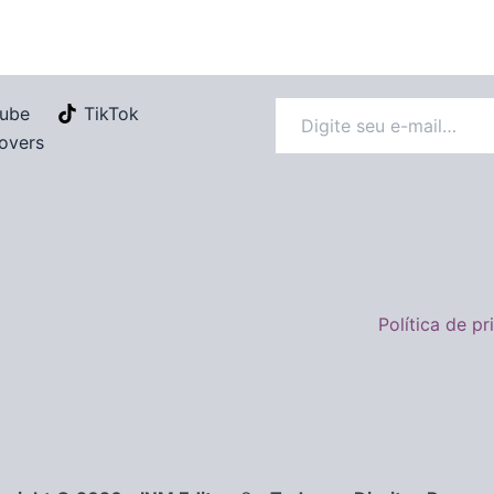
ube
TikTok
overs
Política de p