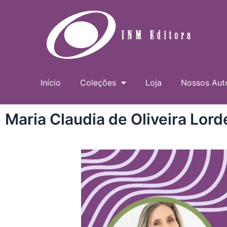
Ir
para
o
conteúdo
Início
Coleções
Loja
Nossos Aut
Maria Claudia de Oliveira Lord