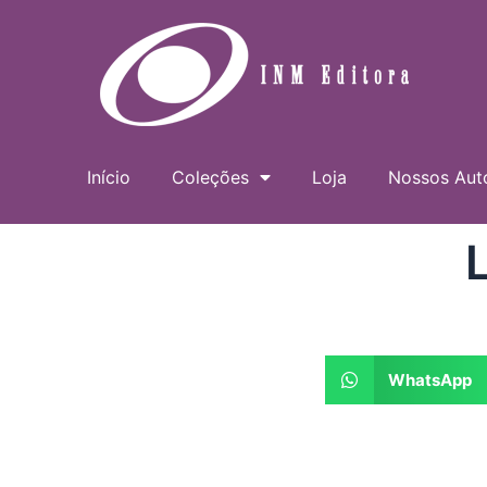
Ir
para
o
conteúdo
Início
Coleções
Loja
Nossos Aut
WhatsApp