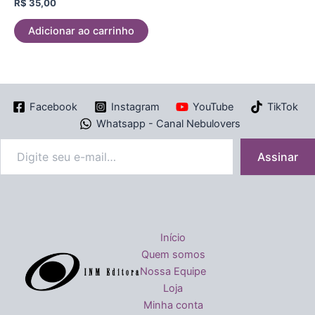
Avaliação
R$
35,00
0
de
5
Adicionar ao carrinho
Facebook
Instagram
YouTube
TikTok
Whatsapp - Canal Nebulovers
Assinar
Início
Quem somos
Nossa Equipe
Loja
Minha conta