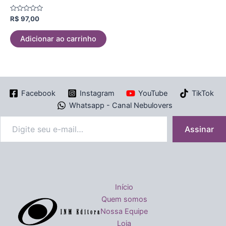
Avaliação
R$
97,00
0
de
5
Adicionar ao carrinho
Facebook
Instagram
YouTube
TikTok
Whatsapp - Canal Nebulovers
Assinar
Início
Quem somos
Nossa Equipe
Loja