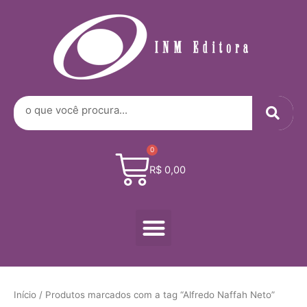
Digite
Ir
seu
para
e-
o
mail…
conteúdo
Sea
Search
0
Cart
R$
0,00
Menu
Início
/ Produtos marcados com a tag “Alfredo Naffah Neto”