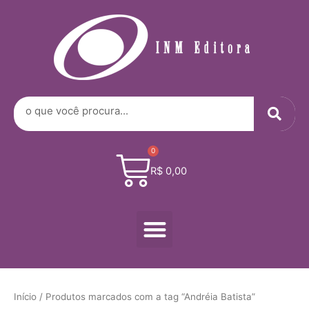
Digite
Ir
seu
para
e-
o
mail…
conteúdo
Sea
Search
0
Cart
R$
0,00
Menu
Início
/ Produtos marcados com a tag “Andréia Batista”