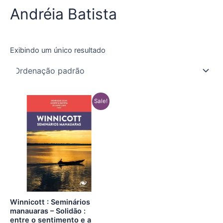
Andréia Batista
Exibindo um único resultado
O
O
Sale!
preço
preço
original
atual
era:
é:
R$ 105,00.
R$ 29,90.
Winnicott : Seminários
manauaras – Solidão :
entre o sentimento e a