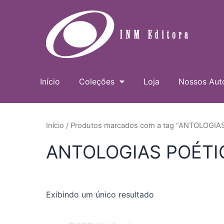
Ir
para
o
conteúdo
Início
Coleções
Loja
Nossos Aut
Início
/ Produtos marcados com a tag “ANTOLOGIA
ANTOLOGIAS POÉTI
Exibindo um único resultado