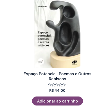
Espaço Potencial, Poemas e Outros
Rabiscos
Avaliação
R$
44,00
0
de
5
Adicionar ao carrinho