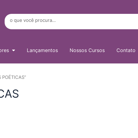
Digite
seu
e-
Search
mail…
ores
Lançamentos
Nossos Cursos
Contato
S POÉTICAS”
CAS