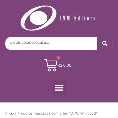
Digite
Ir
seu
para
e-
o
mail…
conteúdo
Sea
Search
0
Cart
R$
0,00
Menu
Início
/ Produtos marcados com a tag “D. W. Winnicott”