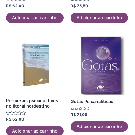
Avaliação
Avaliação
R$
62,00
R$
75,50
0
0
de
de
5
5
Adicionar ao carrinho
Adicionar ao carrinho
Percursos psicanalíticos
Gotas Psicanalíticas
no litoral nordestino
Avaliação
R$
71,00
0
Avaliação
R$
62,00
de
0
5
de
Adicionar ao carrinho
5
Adicionar ao carrinho