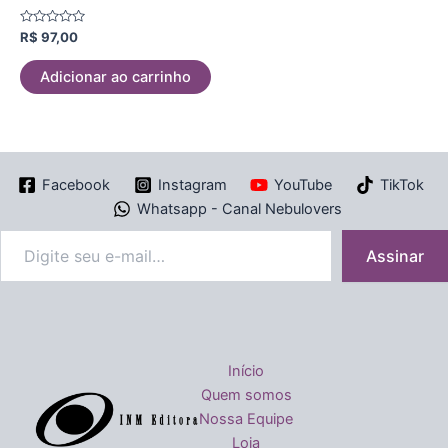
Avaliação
R$
97,00
0
de
5
Adicionar ao carrinho
Facebook
Instagram
YouTube
TikTok
Whatsapp - Canal Nebulovers
Assinar
Início
Quem somos
Nossa Equipe
Loja