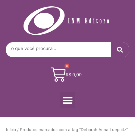
Digite
Ir
seu
para
e-
o
mail…
conteúdo
Sea
Search
0
Cart
R$
0,00
Menu
Início
/ Produtos marcados com a tag “Deborah Anna Luepnitz”