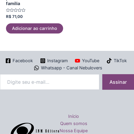
família
Avaliação
R$
71,00
0
de
5
Adicionar ao carrinho
Facebook
Instagram
YouTube
TikTok
Whatsapp - Canal Nebulovers
Assinar
Início
Quem somos
Nossa Equipe