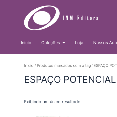
Ir
para
o
conteúdo
Início
Coleções
Loja
Nossos Aut
Início
/ Produtos marcados com a tag “ESPAÇO PO
ESPAÇO POTENCIAL
Exibindo um único resultado