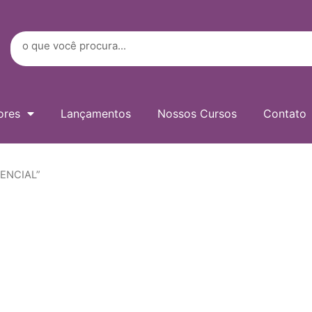
Digite
seu
e-
Search
mail…
ores
Lançamentos
Nossos Cursos
Contato
TENCIAL”