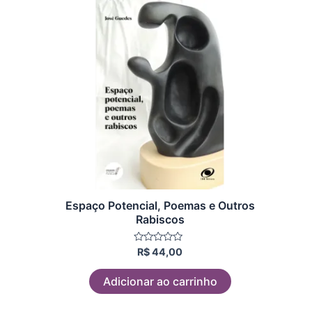
Espaço Potencial, Poemas e Outros
Rabiscos
Avaliação
R$
44,00
0
de
5
Adicionar ao carrinho