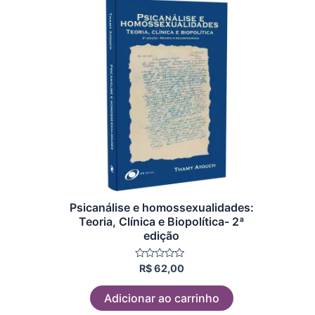
Psicanálise e homossexualidades:
Teoria, Clínica e Biopolítica- 2ª
edição
Avaliação
R$
62,00
0
de
5
Adicionar ao carrinho