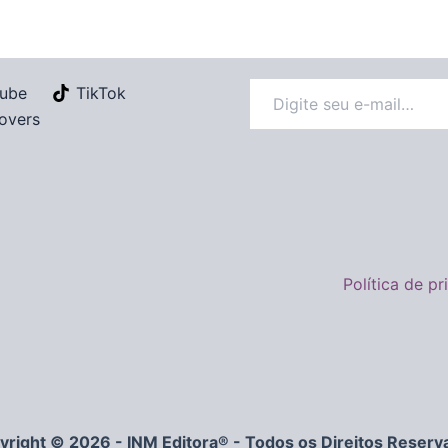
ube
TikTok
overs
Política de p
yright © 2026 - INM Editora® - Todos os Direitos Reserv