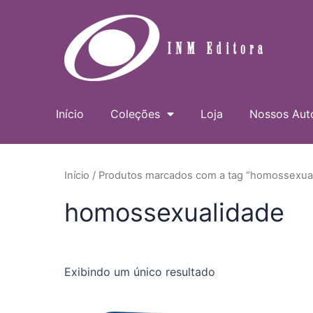
Ir
para
o
conteúdo
Início
Coleções
Loja
Nossos Aut
Início
/ Produtos marcados com a tag “homossexua
homossexualidade
Exibindo um único resultado