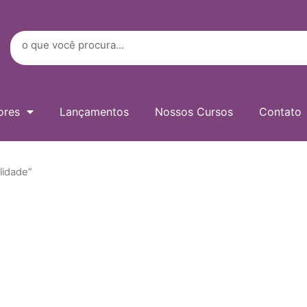
Digite
seu
e-
Search
mail…
ores
Lançamentos
Nossos Cursos
Contato
lidade”