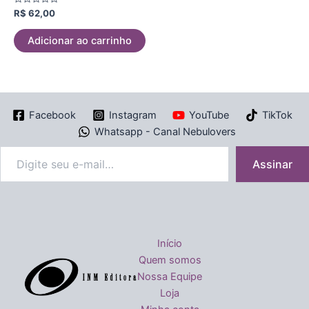
Avaliação
R$
62,00
0
de
5
Adicionar ao carrinho
Facebook
Instagram
YouTube
TikTok
Whatsapp - Canal Nebulovers
Assinar
Início
Quem somos
Nossa Equipe
Loja