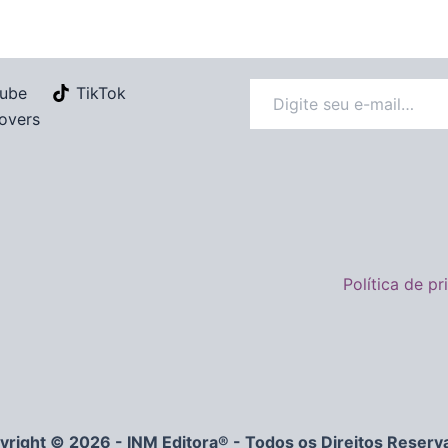
ube
TikTok
overs
Política de p
yright © 2026 - INM Editora® - Todos os Direitos Reserv