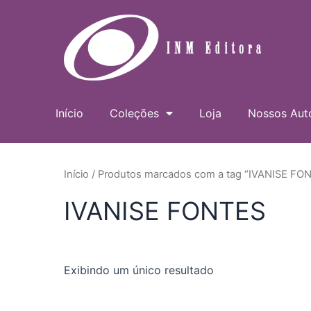
Ir
para
o
conteúdo
Início
Coleções
Loja
Nossos Aut
Início
/ Produtos marcados com a tag “IVANISE FO
IVANISE FONTES
Exibindo um único resultado