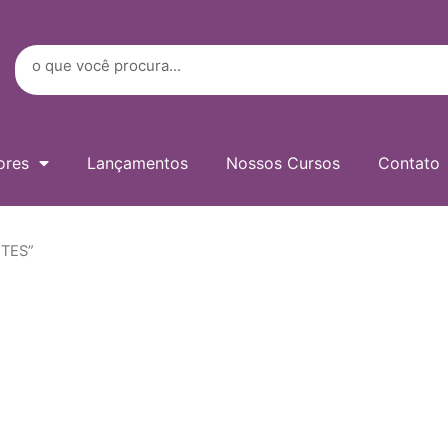
Digite
seu
e-
Search
mail…
ores
Lançamentos
Nossos Cursos
Contato
NTES”