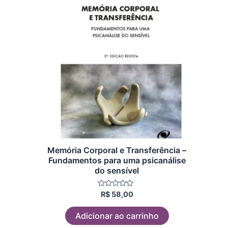
Memória Corporal e Transferência –
Fundamentos para uma psicanálise
do sensível
Avaliação
R$
58,00
0
de
5
Adicionar ao carrinho