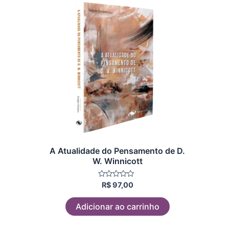
A Atualidade do Pensamento de D.
W. Winnicott
Avaliação
R$
97,00
0
de
5
Adicionar ao carrinho