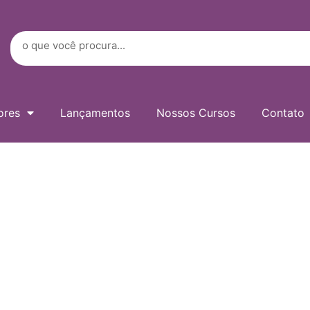
Digite
seu
e-
Search
mail…
ores
Lançamentos
Nossos Cursos
Contato