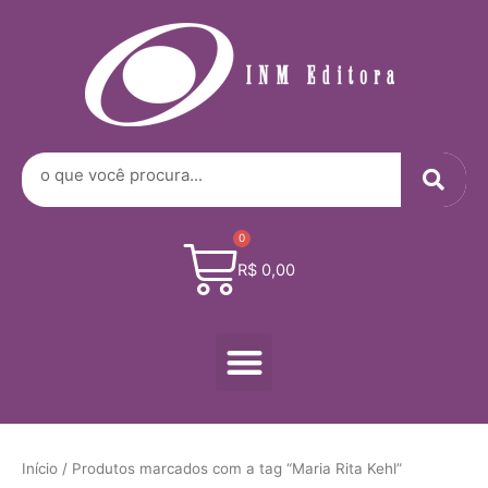
Digite
Ir
seu
para
e-
o
mail…
conteúdo
Sea
Search
0
Cart
R$
0,00
Menu
Início
/ Produtos marcados com a tag “Maria Rita Kehl”