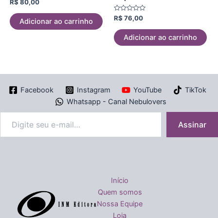
Avaliação
R$
80,00
0
de
Avaliação
R$
76,00
5
Adicionar ao carrinho
0
de
5
Adicionar ao carrinho
Facebook
Instagram
YouTube
TikTok
Whatsapp - Canal Nebulovers
Assinar
Início
Quem somos
Nossa Equipe
Loja