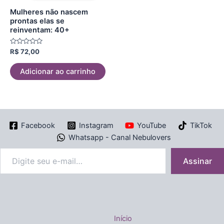
Mulheres não nascem
prontas elas se
reinventam: 40+
Avaliação
R$
72,00
0
de
5
Adicionar ao carrinho
Facebook
Instagram
YouTube
TikTok
Whatsapp - Canal Nebulovers
Assinar
Início