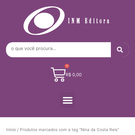
Digite
Ir
seu
para
e-
o
mail…
conteúdo
Sea
Search
0
Cart
R$
0,00
Menu
Início
/ Produtos marcados com a tag “Nina da Costa Reis”