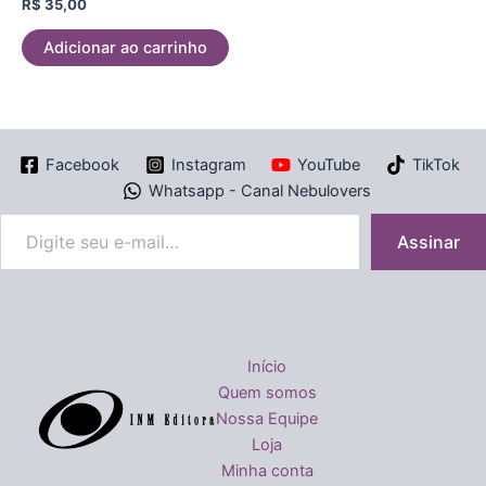
Avaliação
R$
35,00
0
de
5
Adicionar ao carrinho
Facebook
Instagram
YouTube
TikTok
Whatsapp - Canal Nebulovers
Assinar
Início
Quem somos
Nossa Equipe
Loja
Minha conta