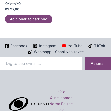
Avaliação
R$
97,00
0
de
5
Adicionar ao carrinho
Facebook
Instagram
YouTube
TikTok
Whatsapp - Canal Nebulovers
Assinar
Início
Quem somos
Nossa Equipe
Loja