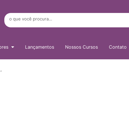
Digite
seu
e-
Search
mail…
ores
Lançamentos
Nossos Cursos
Contato
”