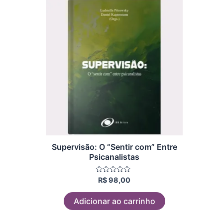
Supervisão: O “Sentir com” Entre
Psicanalistas
Avaliação
R$
98,00
0
de
5
Adicionar ao carrinho