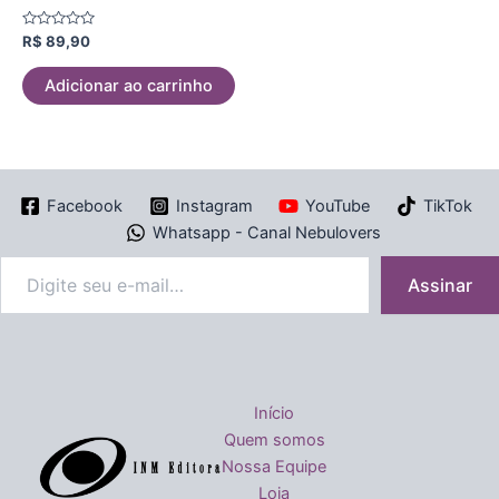
Avaliação
R$
89,90
0
de
5
Adicionar ao carrinho
Facebook
Instagram
YouTube
TikTok
Whatsapp - Canal Nebulovers
Assinar
Início
Quem somos
Nossa Equipe
Loja