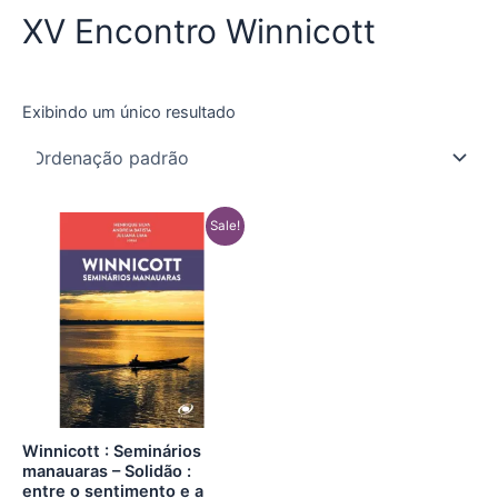
XV Encontro Winnicott
Exibindo um único resultado
O
O
Sale!
preço
preço
original
atual
era:
é:
R$ 105,00.
R$ 29,90.
Winnicott : Seminários
manauaras – Solidão :
entre o sentimento e a