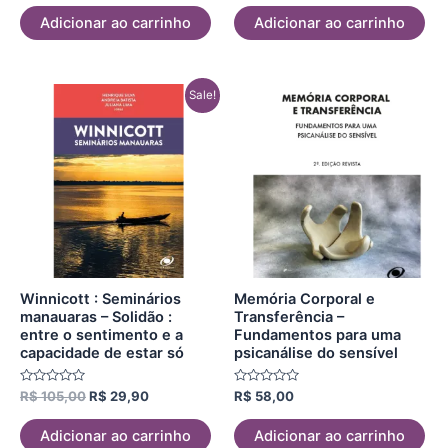
de
de
5
5
Adicionar ao carrinho
Adicionar ao carrinho
O
O
Sale!
preço
preço
original
atual
era:
é:
R$ 105,00.
R$ 29,90.
Winnicott : Seminários
Memória Corporal e
manauaras – Solidão :
Transferência –
entre o sentimento e a
Fundamentos para uma
capacidade de estar só
psicanálise do sensível
Avaliação
Avaliação
R$
105,00
R$
29,90
R$
58,00
0
0
de
de
5
5
Adicionar ao carrinho
Adicionar ao carrinho