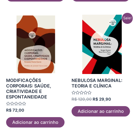
O
O
Sale!
preço
preço
original
atual
era:
é:
R$ 120,00.
R$ 29,90.
MODIFICAÇÕES
NEBULOSA MARGINAL:
CORPORAIS: SAÚDE,
TEORIA E CLÍNICA
CRIATIVIDADE E
ESPONTANEIDADE
Avaliação
R$
120,00
R$
29,90
0
de
Avaliação
5
R$
72,00
Adicionar ao carrinho
0
de
5
Adicionar ao carrinho