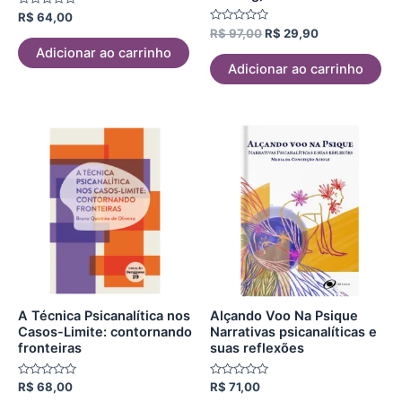
Avaliação
R$
64,00
0
Avaliação
R$
97,00
R$
29,90
de
0
5
Adicionar ao carrinho
de
5
Adicionar ao carrinho
A Técnica Psicanalítica nos
Alçando Voo Na Psique
Casos-Limite: contornando
Narrativas psicanalíticas e
fronteiras
suas reflexões
Avaliação
Avaliação
R$
68,00
R$
71,00
0
0