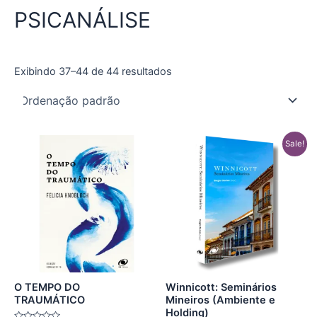
PSICANÁLISE
Exibindo 37–44 de 44 resultados
O
O
Sale!
preço
preço
original
atual
era:
é:
R$ 97,00.
R$ 29,90.
O TEMPO DO
Winnicott: Seminários
TRAUMÁTICO
Mineiros (Ambiente e
Holding)