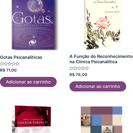
A Função do Reconhecimento
Gotas Psicanalíticas
na Clínica Psicanalítica
Avaliação
R$
71,00
0
Avaliação
R$
78,00
de
0
5
de
Adicionar ao carrinho
5
Adicionar ao carrinho