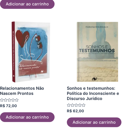
5
Adicionar ao carrinho
Relacionamentos Não
Sonhos e testemunhos:
Nascem Prontos
Política do Inconsciente e
Discurso Jurídico
Avaliação
R$
72,00
0
Avaliação
R$
62,00
de
0
5
Adicionar ao carrinho
de
5
Adicionar ao carrinho