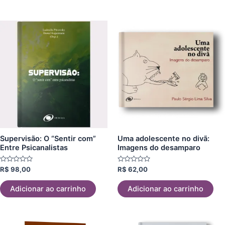
Supervisão: O “Sentir com”
Uma adolescente no divã:
Entre Psicanalistas
Imagens do desamparo
Avaliação
Avaliação
R$
98,00
R$
62,00
0
0
de
de
5
5
Adicionar ao carrinho
Adicionar ao carrinho