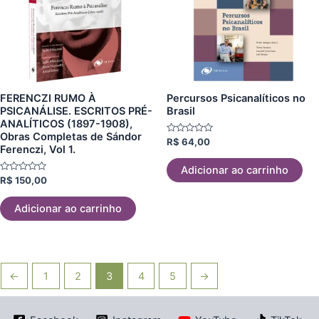
FERENCZI RUMO À
Percursos Psicanalíticos no
PSICANÁLISE. ESCRITOS PRÉ-
Brasil
ANALÍTICOS (1897-1908),
Obras Completas de Sándor
Avaliação
R$
64,00
Ferenczi, Vol 1.
0
de
5
Adicionar ao carrinho
Avaliação
R$
150,00
0
de
5
Adicionar ao carrinho
←
1
2
3
4
5
→