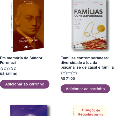
Em memória de Sándor
Famílias contemporâneas:
Ferenczi
diversidade à luz da
psicanálise de casal e família
Avaliação
R$
130,00
0
Avaliação
R$
71,00
de
0
5
Adicionar ao carrinho
de
5
Adicionar ao carrinho