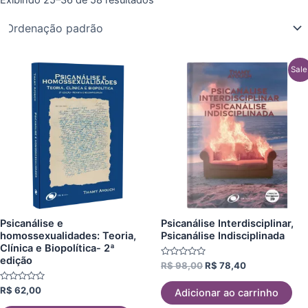
O
O
Sale
preço
preço
original
atual
era:
é:
R$ 98,00.
R$ 78,40.
Psicanálise e
Psicanálise Interdisciplinar,
homossexualidades: Teoria,
Psicanálise Indisciplinada
Clínica e Biopolítica- 2ª
edição
Avaliação
R$
98,00
R$
78,40
0
de
Avaliação
5
R$
62,00
Adicionar ao carrinho
0
de