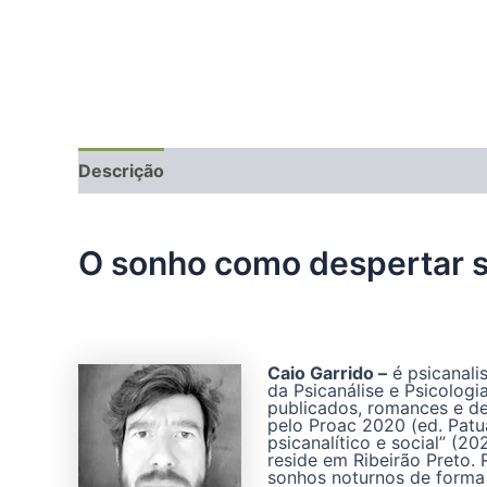
Descrição
Informação adicional
Avaliações 
O sonho como despertar s
Caio Garrido –
é psicanalis
da Psicanálise e Psicologi
publicados, romances e d
pelo Proac 2020 (ed. Patuá,
psicanalítico e social” (2
reside em Ribeirão Preto.
sonhos noturnos de forma 