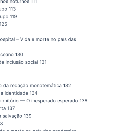
hos noturnos 111
upo 113
upo 119
 125
spital – Vida e morte no país das
ceano 130
 inclusão social 131
o da redação monotemática 132
a identidade 134
onitório — O inesperado esperado 136
rta 137
a salvação 139
43
ida e morte no país das pandemias —