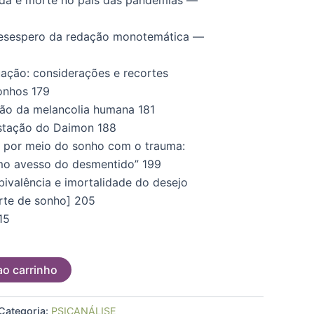
desespero da redação monotemática —
ação: considerações e recortes
onhos 179
ão da melancolia humana 181
stação do Daimon 188
r por meio do sonho com o trauma:
mo avesso do desmentido” 199
ivalência e imortalidade do desejo
rte de sonho] 205
15
ao carrinho
Categoria:
PSICANÁLISE