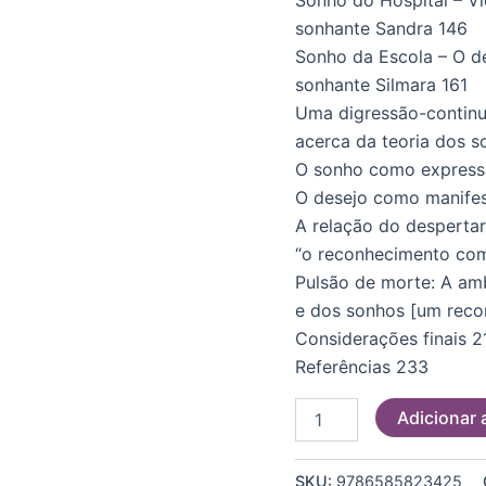
sonhante Sandra 146
Sonho da Escola – O 
sonhante Silmara 161
Uma digressão-continu
acerca da teoria dos s
O sonho como express
O desejo como manife
A relação do desperta
“o reconhecimento co
Pulsão de morte: A amb
e dos sonhos [um reco
Considerações finais 2
Referências 233
Adicionar 
SKU:
9786585823425