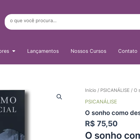
Digite
seu
e-
Search
mail…
ores
Lançamentos
Nossos Cursos
Contato
O
Início
/
PSICANÁLISE
/ O 
sonho
PSICANÁLISE
como
despertar
O sonho como des
social
quantidade
R$
75,50
O sonho com