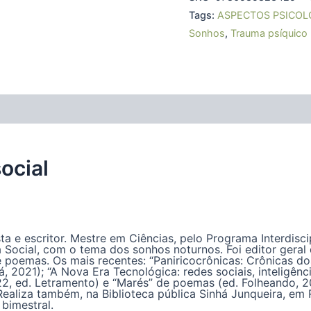
Tags:
ASPECTOS PSICOL
Sonhos
,
Trauma psíquico
(0)
ocial
ta e escritor. Mestre em Ciências, pelo Programa Interdisci
a Social, com o tema dos sonhos noturnos. Foi editor geral 
e poemas. Os mais recentes: “Paniricocrônicas: Crônicas 
 2021); “A Nova Era Tecnológica: redes sociais, inteligência
022, ed. Letramento) e “Marés” de poemas (ed. Folheando, 2
 Realiza também, na Biblioteca pública Sinhá Junqueira, em
bimestral.