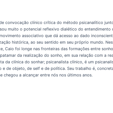
de convocação clínico crítica do método psicanalítico jun
uisou muito o potencial reflexivo dialético do entendiment
 movimento associativo que dá acesso ao dado inconscien
ização histórica, ao seu sentido em seu próprio mundo. Nes
te, Caio foi longe nas fronteiras das formações entre sonho
o patamar da realização do sonho, em sua relação com a rea
sta da clínica do sonhar; psicanalista clínico, é um psicanal
e de objeto, de self e de política. Seu trabalho é, concr
 chegou a alcançar entre nós nos últimos anos.