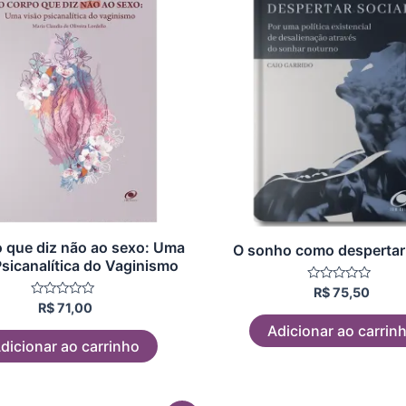
 que diz não ao sexo: Uma
O sonho como despertar 
Psicanalítica do Vaginismo
Avaliação
R$
75,50
0
Avaliação
R$
71,00
de
0
5
Adicionar ao carrin
de
5
dicionar ao carrinho