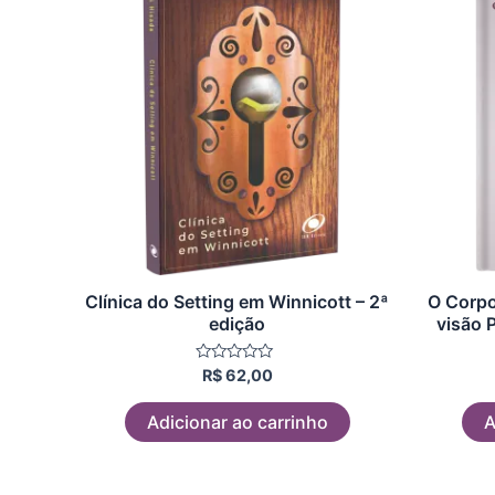
Clínica do Setting em Winnicott – 2ª
O Corpo
edição
visão 
Avaliação
R$
62,00
0
de
5
Adicionar ao carrinho
A