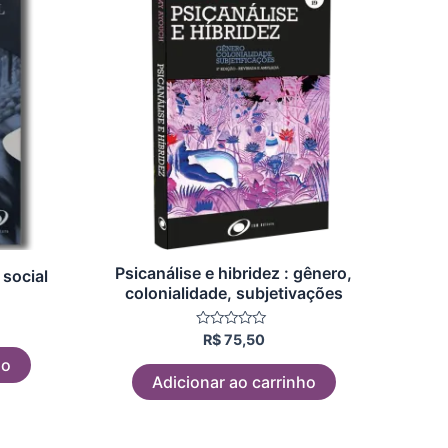
Psicanálise e hibridez : gênero,
social
colonialidade, subjetivações
Avaliação
R$
75,50
0
ho
de
5
Adicionar ao carrinho