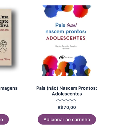
 Imagens
Pais (não) Nascem Prontos:
Adolescentes
Avaliação
R$
70,00
0
de
5
ho
Adicionar ao carrinho