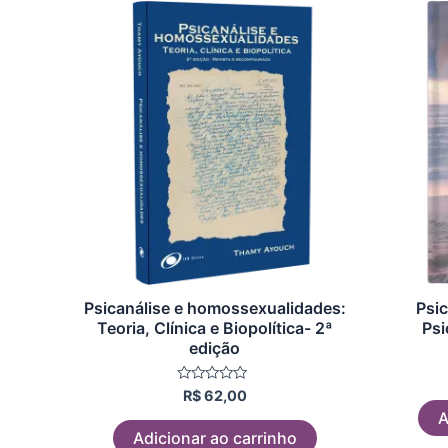
Psicanálise e homossexualidades:
Psic
Teoria, Clínica e Biopolítica- 2ª
Psi
edição
Avaliação
R$
62,00
0
A
de
5
Adicionar ao carrinho