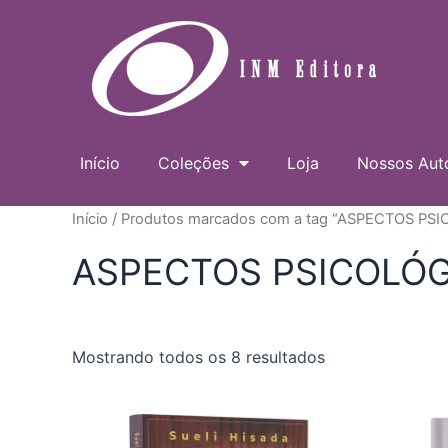
Ir
para
o
conteúdo
Início
Coleções
Loja
Nossos Aut
Início
/ Produtos marcados com a tag “ASPECTOS PS
ASPECTOS PSICOLÓ
Mostrando todos os 8 resultados