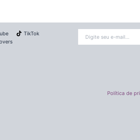
ube
TikTok
overs
Política de p