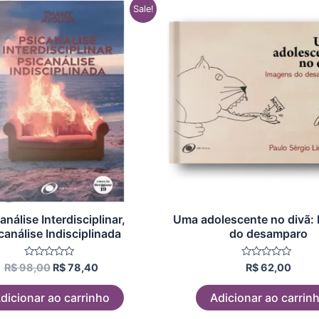
O
O
Sale!
preço
preço
original
atual
era:
é:
R$ 98,00.
R$ 78,40.
análise Interdisciplinar,
Uma adolescente no divã:
canálise Indisciplinada
do desamparo
Avaliação
Avaliação
R$
98,00
R$
78,40
R$
62,00
0
0
de
de
5
5
dicionar ao carrinho
Adicionar ao carrin