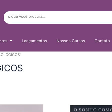
Digite
seu
e-
Search
mail…
ores
Lançamentos
Nossos Cursos
Contato
ICOLÓGICOS”
GICOS