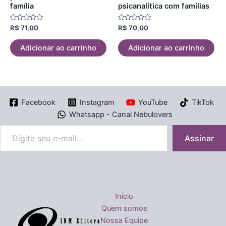
família
psicanalítica com famílias
Avaliação
Avaliação
R$
71,00
R$
70,00
0
0
de
de
5
5
Adicionar ao carrinho
Adicionar ao carrinho
Facebook
Instagram
YouTube
TikTok
Whatsapp - Canal Nebulovers
Assinar
Início
Quem somos
Nossa Equipe