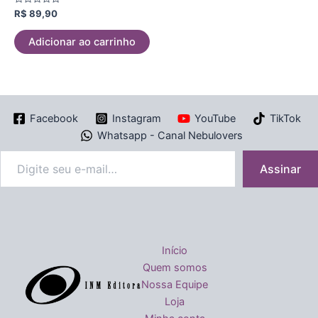
Avaliação
R$
89,90
0
de
5
Adicionar ao carrinho
Facebook
Instagram
YouTube
TikTok
Whatsapp - Canal Nebulovers
Assinar
Início
Quem somos
Nossa Equipe
Loja