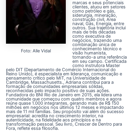
marcas e seus potenciais
clientes, atuou em setores
como petróleo e gás,
siderurgia, mineração,
construção civil, Area
naval, Gás, Energia, entre
outros. Sua trajetória inclui
mais de três décadas
como executiva de
negócios, trazendo uma
combinação única de
conhecimento técnico e
Foto: Alle Vidal
visão humanista,
tornando-a uma referência
em seu campo. Certificada
como instrutora Master
pelo DIT (Departamento de Comércio Internacional do
Reino Unido), é especialista em liderança, comunicação e
pensamento crítico pelo MIT, na Universidade de
Cambridge, Massachusetts., Adriana contribui para a
formação de comunidades empresariais sólidas,
reconhecidas pelo impacto positivo de suas ações.
Fundadora do BNI Rio de Janeiro em 2015, ela lidera uma
comunidade que começou com quatro membros e agora
reúne quase 1.000 integrantes, gerando mais de R$ 150
milhões em negócios nos últimos 12 meses e impactando
mais de 11 mil famílias. Seu propósito vai além do sucesso
empresarial: acredita no crescimento interior, na
autenticidade, na fidelidade aos princípios e na
transformação pessoal. Seu livro, Crescer de Dentro para
Fora, reflete essa filosofia.