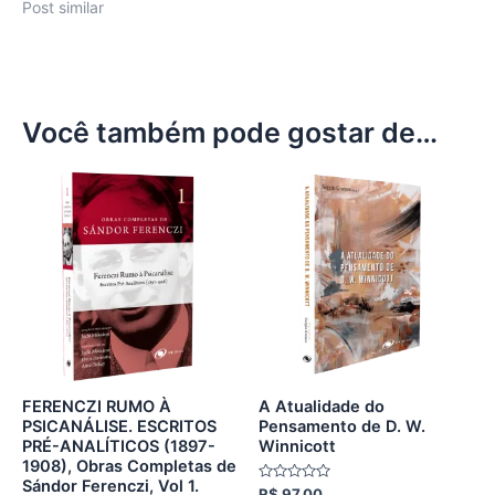
Post similar
Você também pode gostar de…
FERENCZI RUMO À
A Atualidade do
PSICANÁLISE. ESCRITOS
Pensamento de D. W.
PRÉ-ANALÍTICOS (1897-
Winnicott
1908), Obras Completas de
Sándor Ferenczi, Vol 1.
Avaliação
R$
97,00