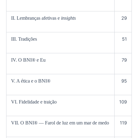
II. Lembranças afetivas e
insights
29
III. Tradições
51
IV. O BNI® e Eu
79
V. A ética e o BNI®
95
VI. Fidelidade e traição
109
VII. O BNI® — Farol de luz em um mar de medo
119