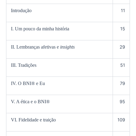
Introdução
11
I. Um pouco da minha história
15
II. Lembranças afetivas e
insights
29
III. Tradições
51
IV. O BNI® e Eu
79
V. A ética e o BNI®
95
VI. Fidelidade e traição
109