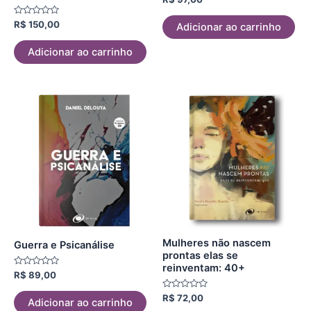
0
de
Avaliação
5
R$
150,00
Adicionar ao carrinho
0
de
5
Adicionar ao carrinho
Mulheres não nascem
Guerra e Psicanálise
prontas elas se
reinventam: 40+
Avaliação
R$
89,00
0
de
Avaliação
R$
72,00
5
Adicionar ao carrinho
0