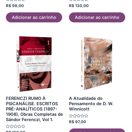
Avaliação
Avaliação
R$
98,00
R$
130,00
0
0
de
de
5
5
Adicionar ao carrinho
Adicionar ao carrinho
FERENCZI RUMO À
A Atualidade do
PSICANÁLISE. ESCRITOS
Pensamento de D. W.
PRÉ-ANALÍTICOS (1897-
Winnicott
1908), Obras Completas de
Sándor Ferenczi, Vol 1.
Avaliação
R$
97,00
0
de
Avaliação
5