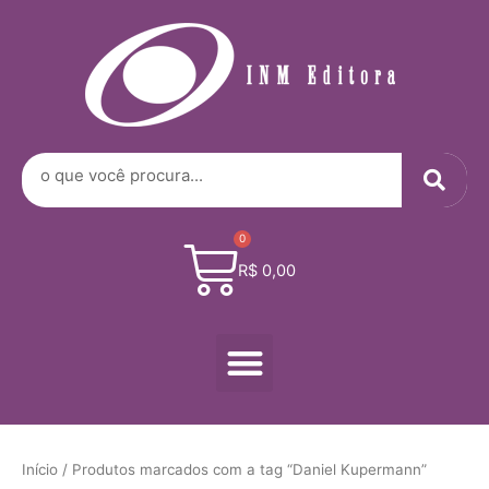
Digite
Ir
seu
para
e-
o
mail…
conteúdo
Sea
Search
0
Cart
R$
0,00
Menu
Início
/ Produtos marcados com a tag “Daniel Kupermann”