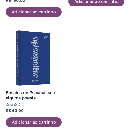
R$
150,00
Adicionar ao carrinho
0
de
5
Adicionar ao carrinho
Ensaios de Psicanálise e
alguma poesia
Avaliação
R$
60,00
0
de
5
Adicionar ao carrinho