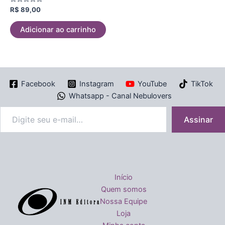
Avaliação
R$
89,00
0
de
5
Adicionar ao carrinho
Facebook
Instagram
YouTube
TikTok
Whatsapp - Canal Nebulovers
Assinar
Início
Quem somos
Nossa Equipe
Loja