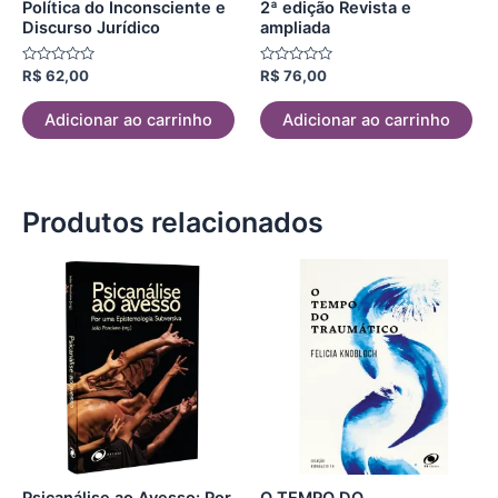
Política do Inconsciente e
2ª edição Revista e
Discurso Jurídico
ampliada
Avaliação
Avaliação
R$
62,00
R$
76,00
0
0
de
de
5
5
Adicionar ao carrinho
Adicionar ao carrinho
Produtos relacionados
Psicanálise ao Avesso: Por
O TEMPO DO