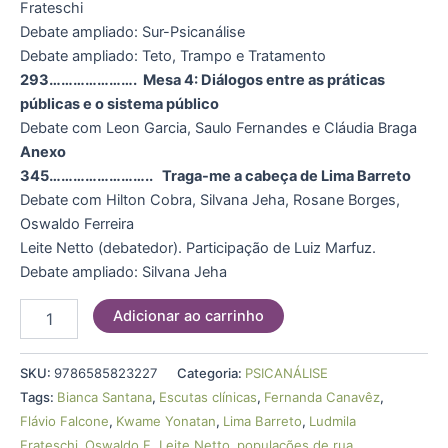
Frateschi
Debate ampliado: Sur-Psicanálise
Debate ampliado: Teto, Trampo e Tratamento
293…………………. Mesa 4: Diálogos entre as práticas
públicas e o sistema público
Debate com Leon Garcia, Saulo Fernandes e Cláudia Braga
Anexo
345…………………….. Traga-me a cabeça de Lima Barreto
Debate com Hilton Cobra, Silvana Jeha, Rosane Borges,
Oswaldo Ferreira
Leite Netto (debatedor). Participação de Luiz Marfuz.
Debate ampliado: Silvana Jeha
Adicionar ao carrinho
SKU:
9786585823227
Categoria:
PSICANÁLISE
Tags:
Bianca Santana
,
Escutas clínicas
,
Fernanda Canavêz
,
Flávio Falcone
,
Kwame Yonatan
,
Lima Barreto
,
Ludmila
Frateschi
,
Oswaldo F. Leite Netto
,
populações de rua
,