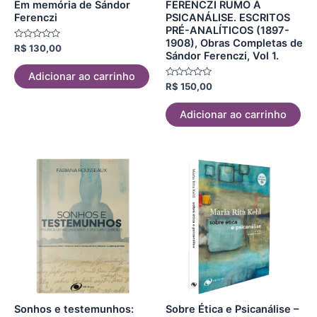
Em memória de Sándor
FERENCZI RUMO À
Ferenczi
PSICANÁLISE. ESCRITOS
PRÉ-ANALÍTICOS (1897-
1908), Obras Completas de
Avaliação
R$
130,00
Sándor Ferenczi, Vol 1.
0
de
5
Adicionar ao carrinho
Avaliação
R$
150,00
0
de
5
Adicionar ao carrinho
Sonhos e testemunhos:
Sobre Ética e Psicanálise –