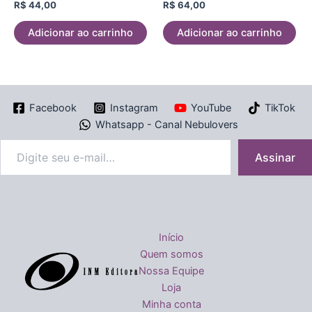
Avaliação
Avaliação
R$
44,00
R$
64,00
0
0
de
de
5
5
Adicionar ao carrinho
Adicionar ao carrinho
Facebook
Instagram
YouTube
TikTok
Whatsapp - Canal Nebulovers
Assinar
Início
Quem somos
Nossa Equipe
Loja
Minha conta