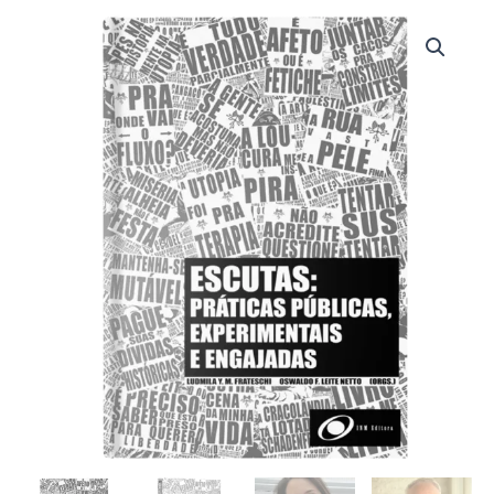
Escutas:
práticas
públicas,
experimentais
e
engajadas
quantidade