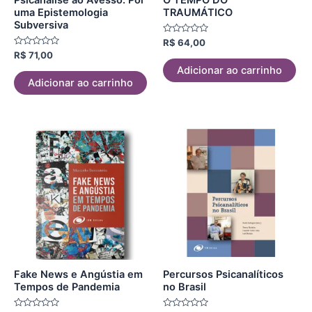
uma Epistemologia
TRAUMÁTICO
Subversiva
Avaliação
R$
64,00
0
Avaliação
R$
71,00
de
0
5
Adicionar ao carrinho
de
5
Adicionar ao carrinho
Fake News e Angústia em
Percursos Psicanalíticos
Tempos de Pandemia
no Brasil