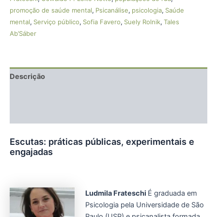
promoção de saúde mental
,
Psicanálise
,
psicologia
,
Saúde
mental
,
Serviço público
,
Sofia Favero
,
Suely Rolnik
,
Tales
Ab’Sáber
Descrição
Informação adicional
Avaliações (0)
Escutas: práticas públicas, experimentais e
engajadas
Ludmila Frateschi
É graduada em
Psicologia pela Universidade de São
Paulo (USP) e psicanalista formada