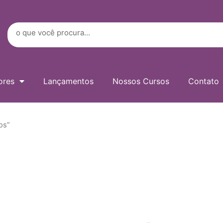
Digite
seu
e-
Search
mail…
ores
Lançamentos
Nossos Cursos
Contato
os”