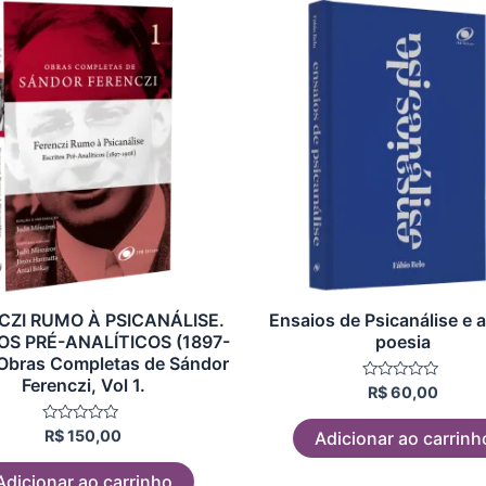
CZI RUMO À PSICANÁLISE.
Ensaios de Psicanálise e 
OS PRÉ-ANALÍTICOS (1897-
poesia
 Obras Completas de Sándor
Ferenczi, Vol 1.
Avaliação
R$
60,00
0
de
5
Avaliação
R$
150,00
Adicionar ao carrinh
0
de
5
Adicionar ao carrinho