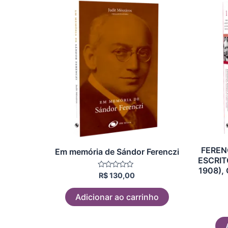
FEREN
Em memória de Sándor Ferenczi
ESCRIT
1908),
Avaliação
R$
130,00
0
de
5
Adicionar ao carrinho