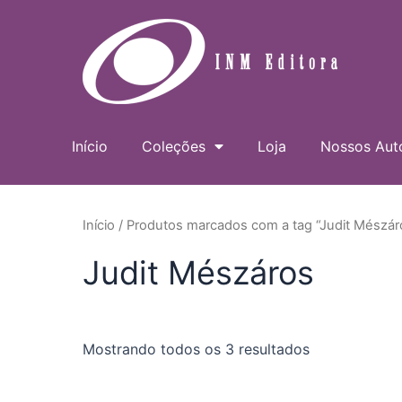
Ir
para
o
conteúdo
Início
Coleções
Loja
Nossos Aut
Início
/ Produtos marcados com a tag “Judit Mészár
Judit Mészáros
Mostrando todos os 3 resultados