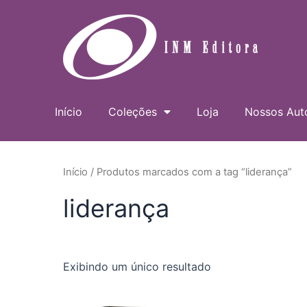
Ir
para
o
conteúdo
Início
Coleções
Loja
Nossos Aut
Início
/ Produtos marcados com a tag “liderança”
liderança
Exibindo um único resultado