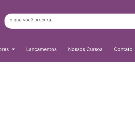
Digite
seu
e-
Search
mail…
ores
Lançamentos
Nossos Cursos
Contato