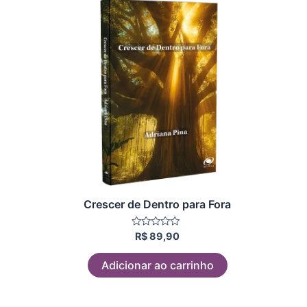
Crescer de Dentro para Fora
Avaliação
R$
89,90
0
de
5
Adicionar ao carrinho