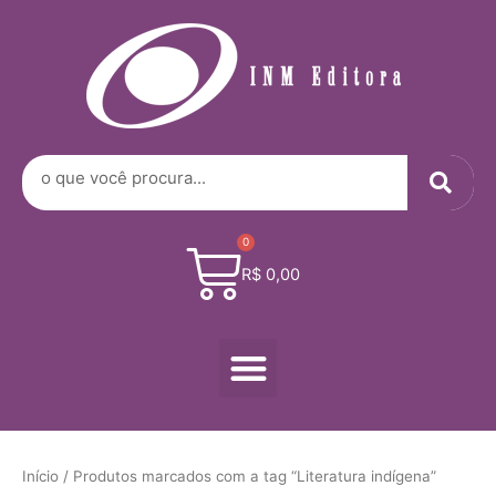
Digite
Ir
seu
para
e-
o
mail…
conteúdo
Sea
Search
0
Cart
R$
0,00
Menu
Início
/ Produtos marcados com a tag “Literatura indígena”