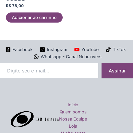
Avaliação
R$
78,00
0
de
5
Adicionar ao carrinho
Facebook
Instagram
YouTube
TikTok
Whatsapp - Canal Nebulovers
Assinar
Início
Quem somos
Nossa Equipe
Loja