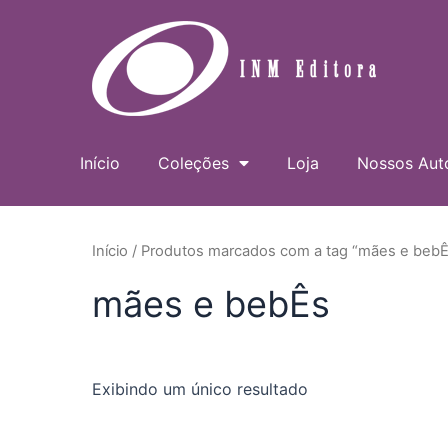
Ir
para
o
conteúdo
Início
Coleções
Loja
Nossos Aut
Início
/ Produtos marcados com a tag “mães e bebÊ
mães e bebÊs
Exibindo um único resultado