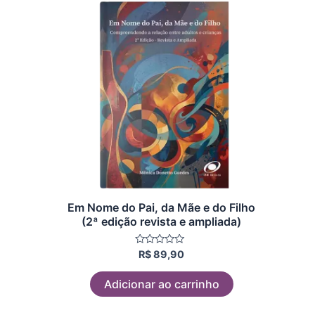
Em Nome do Pai, da Mãe e do Filho
(2ª edição revista e ampliada)
Avaliação
R$
89,90
0
de
5
Adicionar ao carrinho