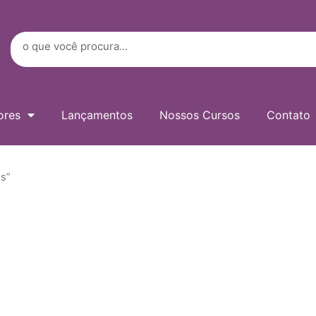
Digite
seu
e-
Search
mail…
ores
Lançamentos
Nossos Cursos
Contato
s”