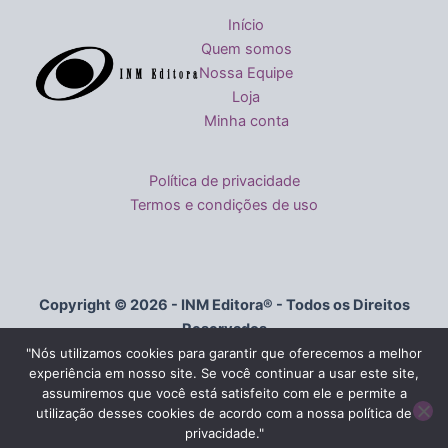
Início
Quem somos
Nossa Equipe
Loja
Minha conta
Política de privacidade
Termos e condições de uso
Copyright © 2026 - INM Editora® - Todos os Direitos
Reservados
"Nós utilizamos cookies para garantir que oferecemos a melhor
experiência em nosso site. Se você continuar a usar este site,
Av. Paulista, 326 - Conjunto 103 - Bela Vista, São Paulo - SP,
assumiremos que você está satisfeito com ele e permite a
01310-000
utilização desses cookies de acordo com a nossa política de
privacidade."
Fale conosco