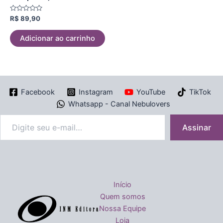
Avaliação
R$
89,90
0
de
5
Adicionar ao carrinho
Facebook
Instagram
YouTube
TikTok
Whatsapp - Canal Nebulovers
Assinar
Início
Quem somos
Nossa Equipe
Loja