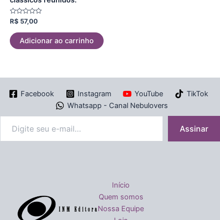
clássicos reunidos.
Avaliação
R$
57,00
0
de
5
Adicionar ao carrinho
Facebook
Instagram
YouTube
TikTok
Whatsapp - Canal Nebulovers
Assinar
Início
Quem somos
Nossa Equipe