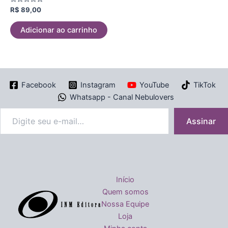
Avaliação
R$
89,00
0
de
5
Adicionar ao carrinho
Facebook
Instagram
YouTube
TikTok
Whatsapp - Canal Nebulovers
Assinar
Início
Quem somos
Nossa Equipe
Loja