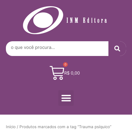
Digite
Ir
seu
para
e-
o
mail…
conteúdo
Sea
Search
0
Cart
R$
0,00
Menu
Início
/ Produtos marcados com a tag “Trauma psíquico”