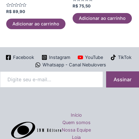
Avaliação
R$
75,50
0
Avaliação
R$
89,90
de
0
5
Adicionar ao carrinho
de
5
Adicionar ao carrinho
Facebook
Instagram
YouTube
TikTok
Whatsapp - Canal Nebulovers
Assinar
Início
Quem somos
Nossa Equipe
Loja