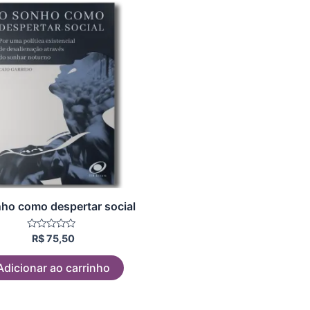
ho como despertar social
Avaliação
R$
75,50
0
de
5
Adicionar ao carrinho