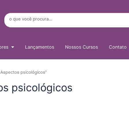
Digite
seu
e-
Search
mail…
ores
Lançamentos
Nossos Cursos
Contato
 Aspectos psicológicos”
os psicológicos