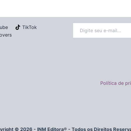
ube
TikTok
overs
Política de p
yright © 2026 - INM Editora® - Todos os Direitos Reserv