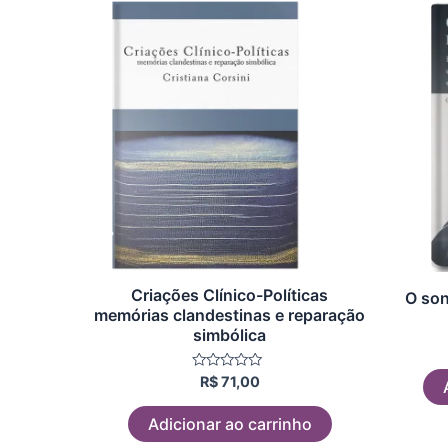
Criações Clínico-Políticas
O son
memórias clandestinas e reparação
simbólica
Avaliação
R$
71,00
0
de
5
Adicionar ao carrinho