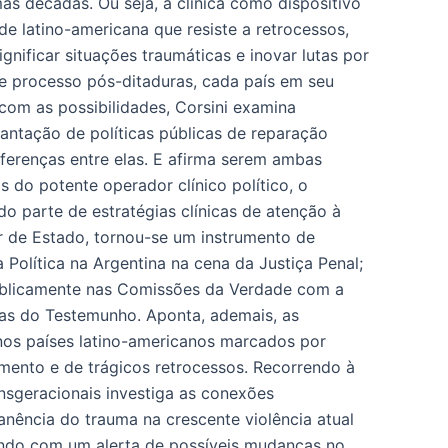
mas décadas. Ou seja, a clínica como dispositivo
de latino-americana que resiste a retrocessos,
ignificar situações traumáticas e inovar lutas por
e processo pós-ditaduras, cada país em seu
om as possibilidades, Corsini examina
ntação de políticas públicas de reparação
ferenças entre elas. E afirma serem ambas
s do potente operador clínico político, o
o parte de estratégias clínicas de atenção à
r de Estado, tornou-se um instrumento de
Política na Argentina na cena da Justiça Penal;
publicamente nas Comissões da Verdade com a
cas do Testemunho. Aponta, ademais, as
nos países latino-americanos marcados por
mento e de trágicos retrocessos. Recorrendo à
nsgeracionais investiga as conexões
anência do trauma na crescente violência atual
ando com um alerta de possíveis mudanças no