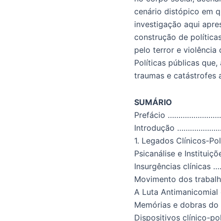
cenário distópico em q
investigação aqui apre
construção de política
pelo terror e violência
Políticas públicas que
traumas e catástrofes 
SUMÁRIO
Pre
fácio
……………………
Introdução
…………………
1. Legados Clí
nicos-Pol
Psicanálise e Instituiçõ
Insurgências clínicas
…
Movimento dos trabalh
A Luta Antimanicomial e
Memórias e dobras do
Dispositivos clínico-po