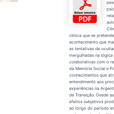
pes
psí
rel
aut
Clí
clínica que se pretend
acontecimento que marc
as tentativas de oculta
mergulhadas na lógica
colaborativas com o re
da Memória Social e Po
conhecimentos que atra
entendimento aos proc
experiências na Argenti
de Transição. Desde as 
efeitos subjetivos pro
ao longo do período em