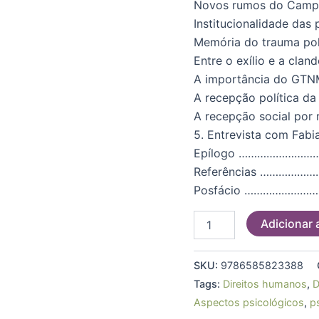
Novos rumos do Ca
Institucionalidade das
Memória do trauma 
Entre o exílio e a c
A importância do GTNM
A recepção política
A recepção social p
5. Entrevista com F
Epílogo …………………
Referências …………
Posfácio ………………
Adicionar 
SKU:
9786585823388
Tags:
Direitos humanos
,
D
Aspectos psicológicos
,
p