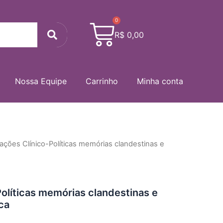
0
Cart
Search
R$
0,00
Nossa Equipe
Carrinho
Minha conta
iações Clínico-Políticas memórias clandestinas e
Políticas memórias clandestinas e
ca