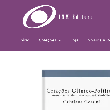
Ir
para
o
conteúdo
Início
Coleções
Loja
Nossos Aut