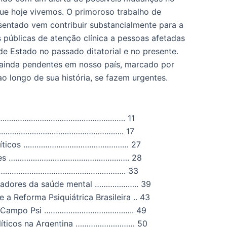
ue hoje vivemos. O primoroso trabalho de
sentado vem contribuir substancialmente para a
s públicas de atenção clínica a pessoas afetadas
 de Estado no passado ditatorial e no presente.
, ainda pendentes em nosso país, marcado por
ao longo de sua história, se fazem urgentes.
………………………………………………….
11
………………………………………………..
17
íticos
…………………………………………
27
es
……………………………………………….
28
………………………………………………….
33
adores da saúde mental
………………..
39
 a Reforma Psiquiátrica Brasileira
..
43
 Campo Psi
…………………………………..
49
líticos na Argentina
………………………
50