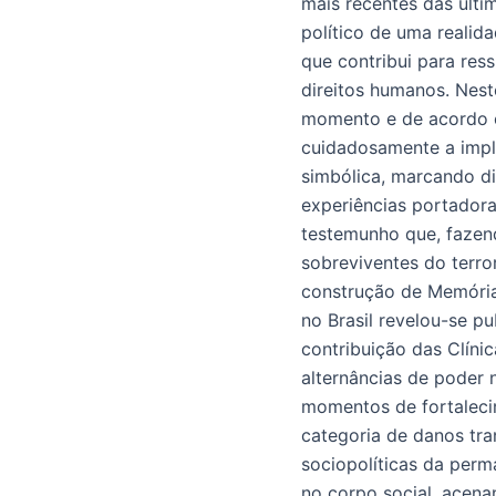
mais recentes das últi
político de uma realida
que contribui para ress
direitos humanos. Nest
momento e de acordo c
cuidadosamente a impla
simbólica, marcando di
experiências portadora
testemunho que, fazend
sobreviventes do terro
construção de Memória 
no Brasil revelou-se 
contribuição das Clíni
alternâncias de poder 
momentos de fortaleci
categoria de danos tra
sociopolíticas da perm
no corpo social, acen