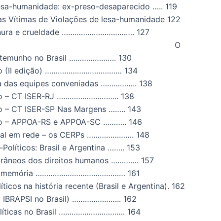
lesa-humanidade: ex-preso-desaparecido
…..
119
às Vítimas de Violações de lesa-humanidade
122
nura e crueldade
…………………………….
127
O
estemunho no Brasil …………………. 130
nho (II edição) ……………………………… 134
ica das equipes conveniadas …………….. 138
ho – CT ISER-RJ ……………………….. 138
o – CT ISER-SP Nas Margens …….. 143
ho – APPOA-RS e APPOA-SC ……….. 146
onal em rede – os CERPs …………………. 148
Políticos: Brasil e Argentina …….. 153
râneos dos direitos humanos …………. 157
da memória …………………………………… 161
íticos na história recente (Brasil e Argentina). 162
(o IBRAPSI no Brasil) ………………….. 162
políticas no Brasil …………………………. 164