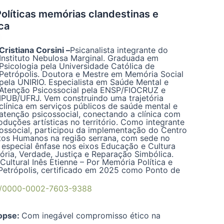
Políticas memórias clandestinas e
ca
Cristiana Corsini
–
Psicanalista integrante do
Instituto Nebulosa Marginal. Graduada em
Psicologia pela Universidade Católica de
Petrópolis. Doutora e Mestre em Memória Social
pela UNIRIO. Especialista em Saúde Mental e
Atenção Psicossocial pela ENSP/FIOCRUZ e
IPUB/UFRJ. Vem construindo uma trajetória
clínica em serviços públicos de saúde mental e
atenção psicossocial, conectando a clínica com
oduções artísticas no território. Como integrante
cossocial, participou da implementação do Centro
itos Humanos na região serrana, com sede no
especial ênfase nos eixos Educação e Cultura
ria, Verdade, Justiça e Reparação Simbólica.
Cultural Inês Etienne – Por Memória Política e
Petrópolis, certificado em 2025 como Ponto de
rg/0000-0002-7603-9388
opse:
Com inegável compromisso ético na