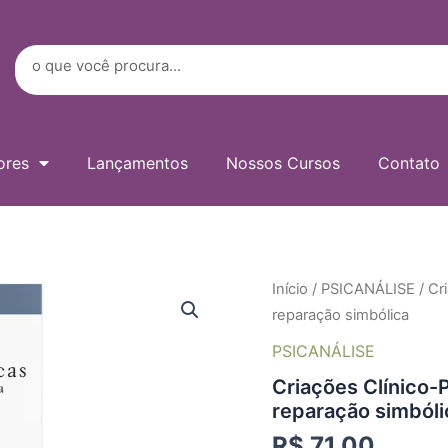
Digite
seu
e-
Search
mail…
ores
Lançamentos
Nossos Cursos
Contato
Criações
Início
/
PSICANÁLISE
/ Cr
Clínico-
reparação simbólica
Políticas
memórias
PSICANÁLISE
clandestinas
Criações Clínico-
e
reparação
reparação simbóli
simbólica
R$
71,00
quantidade