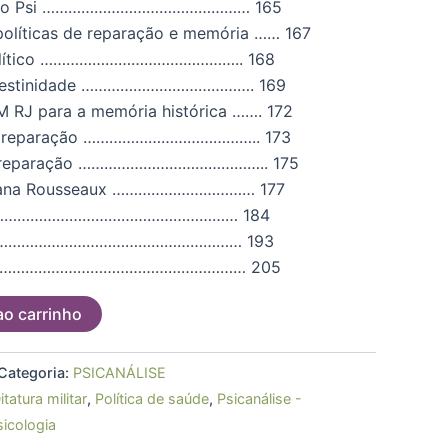
mpo Psi ………………………………………… 165
 políticas de reparação e memória …… 167
político ……………………………………….. 168
landestinidade …………………………………. 169
 RJ para a memória histórica ……. 172
 da reparação ………………………………….. 173
or reparação …………………………………….. 175
abiana Rousseaux …………………………… 177
…………………………………………………… 184
……………………………………………………… 193
……………………………………………………… 205
ao carrinho
Categoria:
PSICANÁLISE
itatura militar
,
Política de saúde
,
Psicanálise -
sicologia