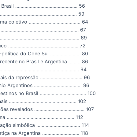
 Brasil
………………………………………..
56
……………………………………………………
59
uma coletivo
…………………………………
64
…………………………………………………….
67
…………………………………………………….
69
ico
……………………………………………..
72
o-política do Cone Sul
…………………..
80
 recente no Brasil e Argentina
………
86
……………………………………………………..
94
ais da repressão
…………………………..
96
nio Argentinos
………………………………
96
estinos no Brasil
……………………………..
100
ais
……………………………………………
102
ções revelados
………………………………..
107
ina
……………………………………………
112
ração simbólica
……………………………
114
tiça na Argentina
……………………….
118