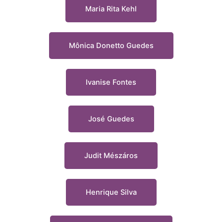
Maria Rita Kehl
Mônica Donetto Guedes
Ivanise Fontes
José Guedes
Judit Mészáros
Henrique Silva